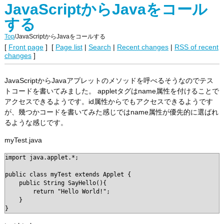
JavaScriptからJavaをコール
する
Top
/
JavaScriptからJavaをコールする
[
Front page
] [
Page list
|
Search
|
Recent changes
|
RSS of recent
changes
]
JavaScriptからJavaアプレットのメソッドを呼べるそうなのでテス
トコードを書いてみました。 appletタグはname属性を付けることで
アクセスできるようです。id属性からでもアクセスできるようです
が、幾つかコードを書いてみた感じではname属性が優先的に選ばれ
るような感じです。
myTest.java
import java.applet.*;

public class myTest extends Applet {

    public String SayHello(){

        return "Hello World!";

    }

}