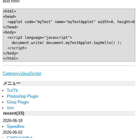
test.html
<html>

<head>

  <applet code="myTest" name="myTestApplet" width=0, height=0><
</head>

<body>

  <script language="javascript">

    document.write( document.myTestApplet.SayHello() );

  </script>

</body>

</html>
CategoryJavaScript
メニュー
Tcl/Tk
Photoshop Plugin
Gimp Plugin
Vim
recent(15)
2026-06-18
Speedline
2026-06-02